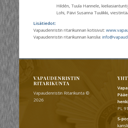
Hildén, Tuula Hannele, kieliasiantunti
Lohi, Päivi Susanna Tuulikki, viestintä
Lisätiedot:
Vapaudenristin ritarikunnan kotisivut:
www.vapaude
Vapaudenristin ritarikunnan kanslia:
info@vapauden
VAPAUDENRISTIN
YHT
RITARIKUNTA
Vapau
Vapaudenristin Ritarikunta ©
Pääe
2026
henk
PL 91
S-po
kansl