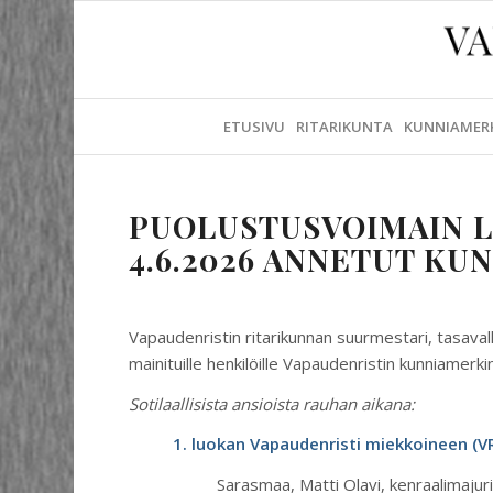
ETUSIVU
RITARIKUNTA
KUNNIAMER
PUOLUSTUSVOIMAIN L
4.6.2026 ANNETUT KU
Vapaudenristin ritarikunnan suurmestari, tasaval
mainituille henkilöille Vapaudenristin kunniamerk
Sotilaallisista ansioista rauhan aikana:
1. luokan Vapaudenristi miekkoineen (V
Sarasmaa, Matti Olavi, kenraalimajur