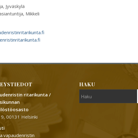
ja, Jyväskylä
asiantuntija, Mikkeli
nristinritarikunta.fi
ristinritarikunta.fi
EYSTIEDOT
HAKU
denristin ritarikunta /
sikunnan
ilöstöosasto
9, 00131 Helsinki
sti
ia.vapaudenristin