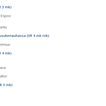
R 3 mk)
, Espoo
Turku
uusukenauhassa (VR 4 mk rnk)
Joensuu
R 4 mk)
hava
äksi:
R 3 mk)