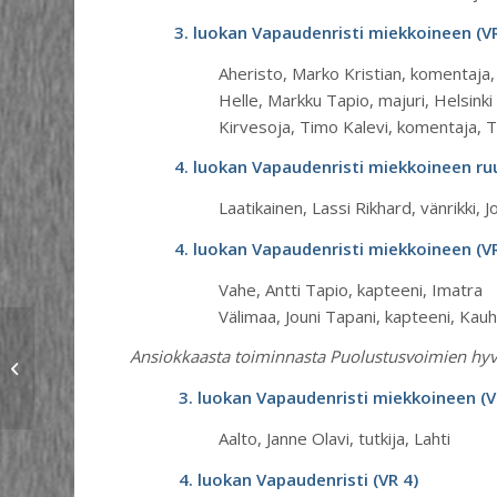
3. luokan Vapaudenristi miekkoineen (V
Aheristo, Marko Kristian, komentaja
Helle, Markku Tapio, majuri, Helsinki
Kirvesoja, Timo Kalevi, komentaja, 
4. luokan Vapaudenristi miekkoineen r
Laatikainen, Lassi Rikhard, vänrikki, 
4. luokan Vapaudenristi miekkoineen (V
Vahe, Antti Tapio, kapteeni, Imatra
Välimaa, Jouni Tapani, kapteeni, Kau
Puolustusvoimien
Ansiokkaasta toiminnasta Puolustusvoimien hyv
lippujuhlan päivänä
4.6.2026 annettavat
3. luokan Vapaudenristi miekkoineen (V
kunniamerkit
julkaistaan...
Aalto, Janne Olavi, tutkija, Lahti
4.
luokan Vapaudenristi (VR 4)