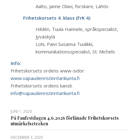
Aalto, Janne Olavi, forskare, Lahtis
Frihetskorsets 4. klass (FrK 4)
Hildén, Tuula Hannele, språkspecialist,
Jyväskylä
Lohi, Päivi Susanna Tuulikki,
kommunikationsspecialist, St. Michels
Info:
Frihetskorsets ordens www-sidor:
www.vapaudenristinritarikunta.fi
Frihetskorsets ordens kansli:
info@vapaudenristinritarikunta.fi
JUNI 1, 2026
På Fanfestdagen 4.6.2026 förlänade Frihetskorsets
utmärkelsetecken
DECEMBER 3, 2025