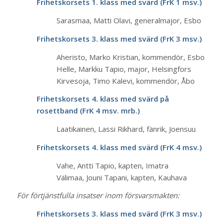
Frihetskorsets 1. klass med svärd (FrK 1 msv.)
Sarasmaa, Matti Olavi, generalmajor, Esbo
Frihetskorsets 3. klass med svärd (FrK 3 msv.)
Aheristo, Marko Kristian, kommendör, Esbo
Helle, Markku Tapio, major, Helsingfors
Kirvesoja, Timo Kalevi, kommendör, Åbo
Frihetskorsets 4. klass med svärd på
rosettband (FrK 4 msv. mrb.)
Laatikainen, Lassi Rikhard, fänrik, Joensuu
Frihetskorsets 4. klass med svärd (FrK 4 msv.)
Vahe, Antti Tapio, kapten, Imatra
Välimaa, Jouni Tapani, kapten, Kauhava
För förtjänstfulla insatser inom försvarsmakten:
Frihetskorsets 3. klass med svärd (FrK 3 msv.)