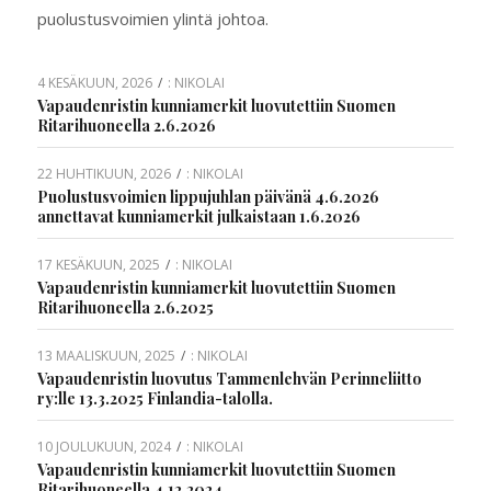
puolustusvoimien ylintä johtoa.
4 KESÄKUUN, 2026
/
:
NIKOLAI
Vapaudenristin kunniamerkit luovutettiin Suomen
Ritarihuoneella 2.6.2026
22 HUHTIKUUN, 2026
/
:
NIKOLAI
Puolustusvoimien lippujuhlan päivänä 4.6.2026
annettavat kunniamerkit julkaistaan 1.6.2026
17 KESÄKUUN, 2025
/
:
NIKOLAI
Vapaudenristin kunniamerkit luovutettiin Suomen
Ritarihuoneella 2.6.2025
13 MAALISKUUN, 2025
/
:
NIKOLAI
Vapaudenristin luovutus Tammenlehvän Perinneliitto
ry:lle 13.3.2025 Finlandia-talolla.
10 JOULUKUUN, 2024
/
:
NIKOLAI
Vapaudenristin kunniamerkit luovutettiin Suomen
Ritarihuoneella 4.12.2024