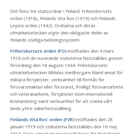
Det finns tre statsordnar i Finland: Frihetskorsets
orden (1918), Finlands Vita Ros (1919) och Finlands
Lejons orden (1942). Ordnarna och deras
utmärkelsetecken utgör den viktigaste delen av
Finlands statliga belöningssystem
Frihetskorsets orden (FO)
instiftades den 4 mars
1918 och de nuvarande statuterna fastställdes genom
förordning den 18 augusti 1944. Frihetskorsets
utmärkelsetecken tilldelas medborgare bland annat för
militära förtjänster, verksamhet till förmån för
försvarsmakten eller försvaret, frivilligt försvarsarbete
och veteranarbete, förtjänster inom internationell
krishantering samt verksamhet för att stärka vårt
lands yttre säkerhetsställning.
Finlands Vita Ros’ orden (FVR)
instiftades den 28
januari 1919 och statuterna fastställdes den 16 maj
1919. Dess utmärkelsetecken förlänas för förtjänster