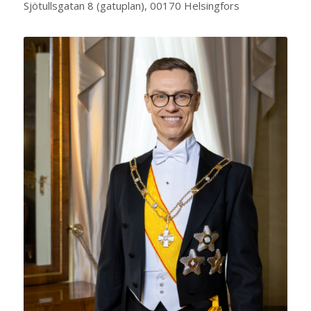
Sjötullsgatan 8 (gatuplan), 00170 Helsingfors